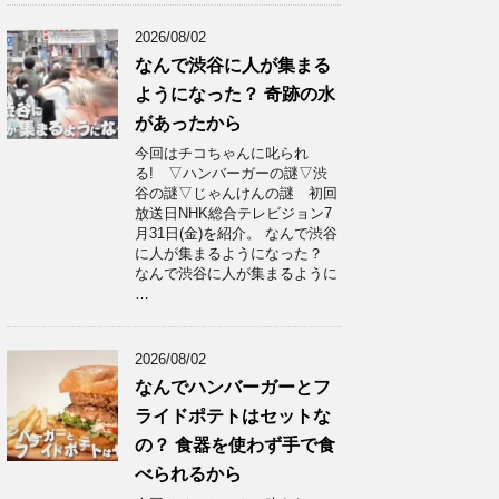
2026/08/02
なんで渋谷に人が集まる
ようになった？ 奇跡の水
があったから
今回はチコちゃんに叱られ
る! ▽ハンバーガーの謎▽渋
谷の謎▽じゃんけんの謎 初回
放送日NHK総合テレビジョン7
月31日(金)を紹介。 なんで渋谷
に人が集まるようになった？
なんで渋谷に人が集まるように
…
2026/08/02
なんでハンバーガーとフ
ライドポテトはセットな
の？ 食器を使わず手で食
べられるから