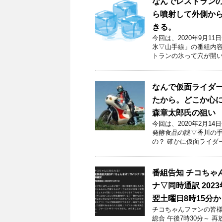
なんでレストラン
ら噴射して外側か
きる。
今回は、2020年9月
氷▽山手線」の番組内容
トランの氷って穴が開い
なんで仮面ライダ
たから。どこか心
森章太郎氏の狙い
今回は、2020年2月
発酵食品の謎▽香川の手
の？ 確かに仮面ライダ
番組告知 チコちゃ
ナ▽同時通訳 202
翌土曜日8時15分か
チコちゃんファンの皆様！
総合 午後7時30分～ 