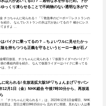
の氷は穴があいてるの？→透明な氷を作るため。下か
らゆっくり凍らせることで不純物のない透明な氷がで
11日金 チコちゃんに叱られる！「▽救急車のピーポー▽レストランの
を紹介。 なんでレストランの氷は穴があいてるの？ 確かにレス
てますよ …
ーはバイクに乗ってるの？→ちょいワルに見せたかっ
に陰を持ちつつも正義を守るというヒーロー像が石ノ
14日金曜日放送、チコちゃんに叱られる！▽仮面ライダーのバイク▽
袋の番組内容を紹介。 なんで仮面ライダーはバイクに乗ってる
ーは、ライダ …
んに叱られる! 生放送拡大版SP▽ちょんまげ▽サバン
3年12月1日（金）NHK総合 午後7時30分から、再放送
ら
 「チコちゃんに叱られる！」​は、2023年12月1日金曜日、NHK
再放送翌は、翌日土曜日8時15分から 忘れずに視聴、見れない人は番