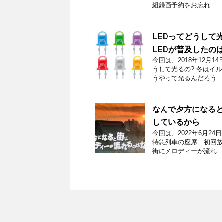
組録画予約をお忘れ …
LEDってどうして
LEDが普及したの
今回は、2018年12月
うして光るの? 冬はイル
うやって光るんだろう 
なんで夕方になる
しているから
今回は、2022年6月2
特急列車の座席 初回放送
街にメロディーが流れ 