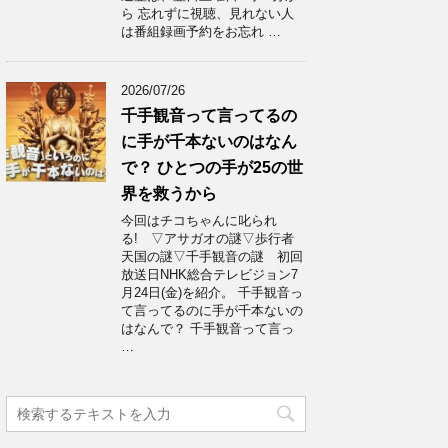
ら 忘れずに視聴、見れない人
は番組録画予約をお忘れ …
2026/07/26
千手観音って言ってるの
に手が千本ないのはなん
で？ ひとつの手が25の世
界を救うから
今回はチコちゃんに叱られ
る! ▽アサガオの謎▽歩行者
天国の謎▽千手観音の謎 初回
放送日NHK総合テレビジョン7
月24日(金)を紹介。 千手観音っ
て言ってるのに手が千本ないの
はなんで？ 千手観音って言っ
…