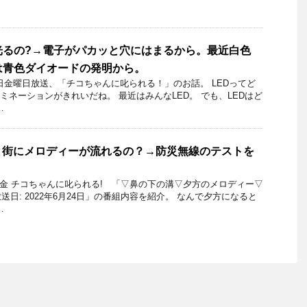
光るの?→電子がパカッと穴にはまるから。最近白色
は青色ダイオードの発明から。
14日金曜日放送、「チコちゃんに叱られる！」のお話。 LEDってど
ミネーションがきれいだね。 最近はみんなLED。 でも、LEDはど
…
と街にメロディーが流れるの？→防災無線のテストを
4日金 チコちゃんに叱られる! 「▽鼻の下の溝▽夕方のメロディー▽
日: 2022年6月24日」の番組内容を紹介。 なんで夕方になると
…