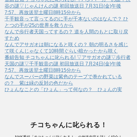
谷の謎▽じゃんけんの謎 初回放送日 7月31日(金)午後
7:57、再放送翌土曜日8時15分から
千手観音って言ってるのに手が千本ないのはなんで？ ひ
とつの手が25の世界を救うから
なんで歩行者天国ってするの？ 道を人間のもとに取り戻
すため
なんでアサガオは朝になると咲くの？ 朝の明るさを感じ
て咲くんじゃなくて10時間ぐらい暗かったから咲く
番組告知 チコちゃんに叱られる! ▽アサガオの謎▽歩行者
天国の謎▽千手観音の謎 初回放送日 7月24日(金)午後
7:57、再放送翌土曜日8時15分から
なんでスーパーの野菜は紫色のテープで巻かれている
の？ 紫は緑の反対の色だから
ひょんなことの「ひょん」って何なの？ ひょんの実
チコちゃんに叱られる！