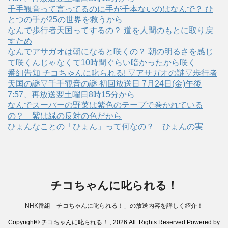
千手観音って言ってるのに手が千本ないのはなんで？ ひ
とつの手が25の世界を救うから
なんで歩行者天国ってするの？ 道を人間のもとに取り戻
すため
なんでアサガオは朝になると咲くの？ 朝の明るさを感じ
て咲くんじゃなくて10時間ぐらい暗かったから咲く
番組告知 チコちゃんに叱られる! ▽アサガオの謎▽歩行者
天国の謎▽千手観音の謎 初回放送日 7月24日(金)午後
7:57、再放送翌土曜日8時15分から
なんでスーパーの野菜は紫色のテープで巻かれている
の？ 紫は緑の反対の色だから
ひょんなことの「ひょん」って何なの？ ひょんの実
チコちゃんに叱られる！
NHK番組「チコちゃんに叱られる！」の放送内容を詳しく紹介！
Copyright© チコちゃんに叱られる！ , 2026 All Rights Reserved Powered by