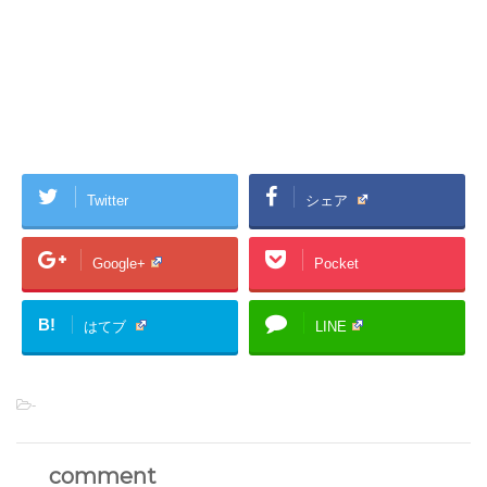
Twitter
シェア
Google+
Pocket
B!
はてブ
LINE
-
comment