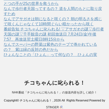
とつの手が25の世界を救うから
なんで歩行者天国ってするの？ 道を人間のもとに取り戻
すため
なんでアサガオは朝になると咲くの？ 朝の明るさを感じ
て咲くんじゃなくて10時間ぐらい暗かったから咲く
番組告知 チコちゃんに叱られる! ▽アサガオの謎▽歩行者
天国の謎▽千手観音の謎 初回放送日 7月24日(金)午後
7:57、再放送翌土曜日8時15分から
なんでスーパーの野菜は紫色のテープで巻かれている
の？ 紫は緑の反対の色だから
ひょんなことの「ひょん」って何なの？ ひょんの実
チコちゃんに叱られる！
NHK番組「チコちゃんに叱られる！」の放送内容を詳しく紹介！
Copyright© チコちゃんに叱られる！ , 2026 All Rights Reserved Powered by
STINGER
.