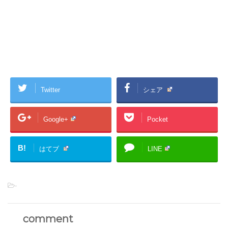
Twitter
シェア
Google+
Pocket
B!
はてブ
LINE
-
comment