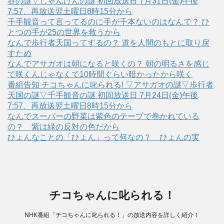
谷の謎▽じゃんけんの謎 初回放送日 7月31日(金)午後
7:57、再放送翌土曜日8時15分から
千手観音って言ってるのに手が千本ないのはなんで？ ひ
とつの手が25の世界を救うから
なんで歩行者天国ってするの？ 道を人間のもとに取り戻
すため
なんでアサガオは朝になると咲くの？ 朝の明るさを感じ
て咲くんじゃなくて10時間ぐらい暗かったから咲く
番組告知 チコちゃんに叱られる! ▽アサガオの謎▽歩行者
天国の謎▽千手観音の謎 初回放送日 7月24日(金)午後
7:57、再放送翌土曜日8時15分から
なんでスーパーの野菜は紫色のテープで巻かれている
の？ 紫は緑の反対の色だから
ひょんなことの「ひょん」って何なの？ ひょんの実
チコちゃんに叱られる！
NHK番組「チコちゃんに叱られる！」の放送内容を詳しく紹介！