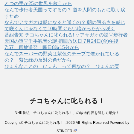
とつの手が25の世界を救うから
なんで歩行者天国ってするの？ 道を人間のもとに取り戻
すため
なんでアサガオは朝になると咲くの？ 朝の明るさを感じ
て咲くんじゃなくて10時間ぐらい暗かったから咲く
番組告知 チコちゃんに叱られる! ▽アサガオの謎▽歩行者
天国の謎▽千手観音の謎 初回放送日 7月24日(金)午後
7:57、再放送翌土曜日8時15分から
なんでスーパーの野菜は紫色のテープで巻かれている
の？ 紫は緑の反対の色だから
ひょんなことの「ひょん」って何なの？ ひょんの実
チコちゃんに叱られる！
NHK番組「チコちゃんに叱られる！」の放送内容を詳しく紹介！
Copyright© チコちゃんに叱られる！ , 2026 All Rights Reserved Powered by
STINGER
.