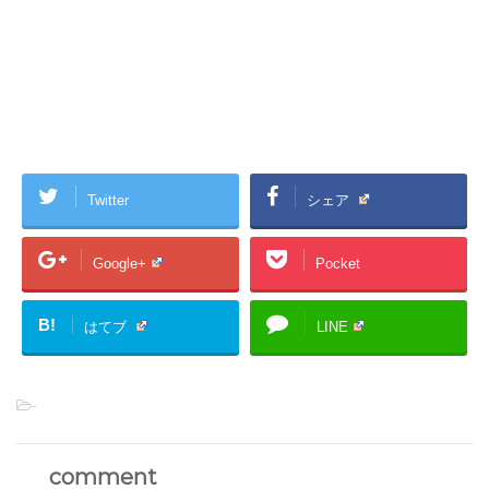
Twitter
シェア
Google+
Pocket
B!
はてブ
LINE
-
comment