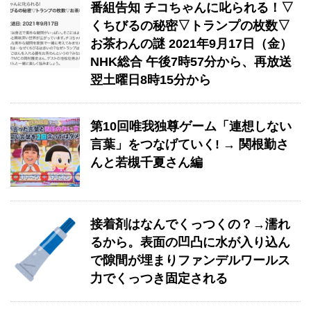
番組告知 チコちゃんに叱られる！▽
くちびるの秘密▽トランプの枚数▽
お茶わんの謎 2021年9月17日（金）
NHK総合 午後7時57分から、再放送
翌土曜日8時15分から
第10回唯我独尊ゲーム「連想しない
言葉」をつなげていく! → 関根勤さ
んと若槻千夏さん編
接着剤はなんでくっつくの？→濡れ
るから。表面の凹凸に水が入り込ん
で隙間が埋まりファンデルワールス
力でくっつき固定される