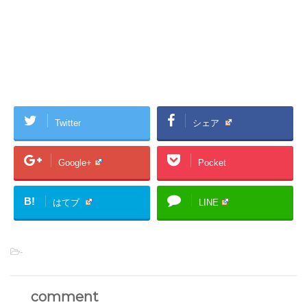
Twitter
シェア
Google+
Pocket
B!
はてブ
LINE
-
comment