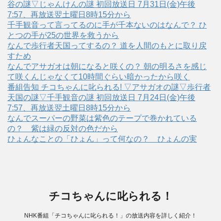
谷の謎▽じゃんけんの謎 初回放送日 7月31日(金)午後
7:57、再放送翌土曜日8時15分から
千手観音って言ってるのに手が千本ないのはなんで？ ひ
とつの手が25の世界を救うから
なんで歩行者天国ってするの？ 道を人間のもとに取り戻
すため
なんでアサガオは朝になると咲くの？ 朝の明るさを感じ
て咲くんじゃなくて10時間ぐらい暗かったから咲く
番組告知 チコちゃんに叱られる! ▽アサガオの謎▽歩行者
天国の謎▽千手観音の謎 初回放送日 7月24日(金)午後
7:57、再放送翌土曜日8時15分から
なんでスーパーの野菜は紫色のテープで巻かれている
の？ 紫は緑の反対の色だから
ひょんなことの「ひょん」って何なの？ ひょんの実
チコちゃんに叱られる！
NHK番組「チコちゃんに叱られる！」の放送内容を詳しく紹介！