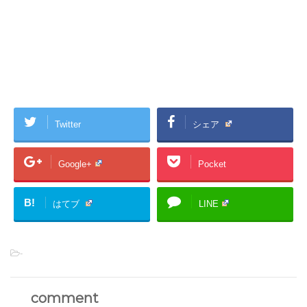
Twitter
シェア
Google+
Pocket
B!
はてブ
LINE
-
comment