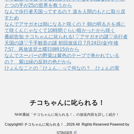
とつの手が25の世界を救うから
なんで歩行者天国ってするの？ 道を人間のもとに取り戻
すため
なんでアサガオは朝になると咲くの？ 朝の明るさを感じ
て咲くんじゃなくて10時間ぐらい暗かったから咲く
番組告知 チコちゃんに叱られる! ▽アサガオの謎▽歩行者
天国の謎▽千手観音の謎 初回放送日 7月24日(金)午後
7:57、再放送翌土曜日8時15分から
なんでスーパーの野菜は紫色のテープで巻かれている
の？ 紫は緑の反対の色だから
ひょんなことの「ひょん」って何なの？ ひょんの実
チコちゃんに叱られる！
NHK番組「チコちゃんに叱られる！」の放送内容を詳しく紹介！
Copyright© チコちゃんに叱られる！ , 2026 All Rights Reserved Powered by
STINGER
.