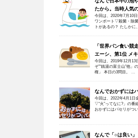
なんで日本中の池
たから。当時人気
今回は、2020年7月
ワンボート▽殺菌・除菌
トがあるの？ たしかに
「世界パン食い競走
エーシ、第1位 メ
今回は、2019年12月
ぞ”“銭湯の富士山”他
権」 本日の3問目。 …
なんでおかずには
今回は、2022年4月
▽“火”ってなに?」の
おかずにはパセリがつい
なんで「○は良い」