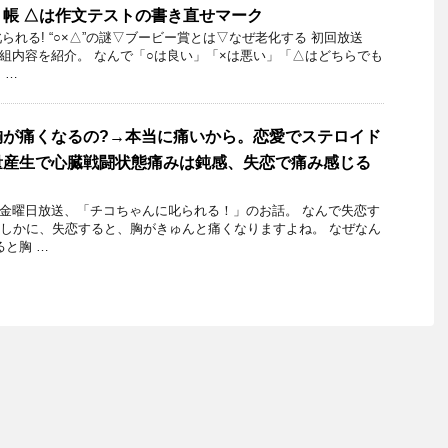
帳 △は作文テストの書き直せマーク
れる! “○×△”の謎▽ブービー賞とは▽なぜ老化する 初回放送
の番組内容を紹介。 なんで「○は良い」「×は悪い」「△はどちらでも
 …
胸が痛くなるの?→本当に痛いから。恋愛でステロイド
量産生で心臓戦闘状態痛みは鈍感、失恋で痛み感じる
15日金曜日放送、「チコちゃんに叱られる！」のお話。 なんで失恋す
たしかに、失恋すると、胸がきゅんと痛くなりますよね。 なぜなん
ると胸 …