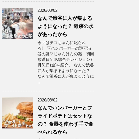
2026/08/02
なんで渋谷に人が集まる
ようになった？ 奇跡の水
があったから
今回はチコちゃんに叱られ
る! ▽ハンバーガーの謎▽渋
谷の謎▽じゃんけんの謎 初回
放送日NHK総合テレビジョン7
月31日(金)を紹介。 なんで渋谷
に人が集まるようになった？
なんで渋谷に人が集まるように
…
2026/08/02
なんでハンバーガーとフ
ライドポテトはセットな
の？ 食器を使わず手で食
べられるから