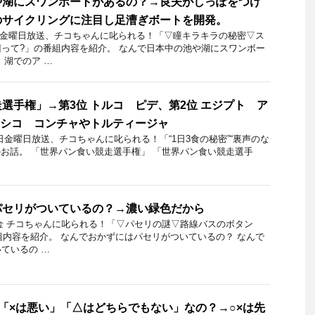
や湖にスワンボートがあるの？→良夫がしっぽをつけ
のサイクリングに注目し足漕ぎボートを開発。
10日金曜日放送、チコちゃんに叱られる！「▽瞳キラキラの秘密▽ス
って?」の番組内容を紹介。 なんで日本中の池や湖にスワンボー
、湖でのア …
選手権」→第3位 トルコ ピデ、第2位 エジプト ア
キシコ コンチャやトルティージャ
13日金曜日放送、チコちゃんに叱られる！「“1日3食の秘密”“裏声のな
」のお話。 「世界パン食い競走選手権」 「世界パン食い競走選手
パセリがついているの？→濃い緑色だから
1日金 チコちゃんに叱られる！「▽パセリの謎▽路線バスのボタン
番組内容を紹介。 なんでおかずにはパセリがついているの？ なんで
ているの …
「×は悪い」「△はどちらでもない」なの？→○×は先