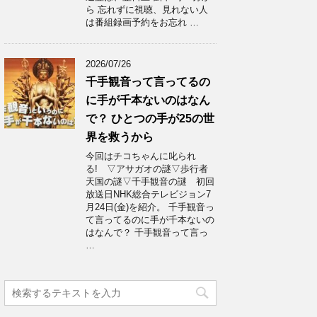
ら 忘れずに視聴、見れない人
は番組録画予約をお忘れ …
2026/07/26
千手観音って言ってるの
に手が千本ないのはなん
で？ ひとつの手が25の世
界を救うから
今回はチコちゃんに叱られ
る! ▽アサガオの謎▽歩行者
天国の謎▽千手観音の謎 初回
放送日NHK総合テレビジョン7
月24日(金)を紹介。 千手観音っ
て言ってるのに手が千本ないの
はなんで？ 千手観音って言っ
…