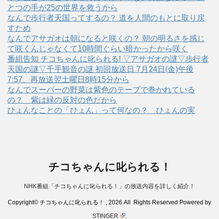
とつの手が25の世界を救うから
なんで歩行者天国ってするの？ 道を人間のもとに取り戻
すため
なんでアサガオは朝になると咲くの？ 朝の明るさを感じ
て咲くんじゃなくて10時間ぐらい暗かったから咲く
番組告知 チコちゃんに叱られる! ▽アサガオの謎▽歩行者
天国の謎▽千手観音の謎 初回放送日 7月24日(金)午後
7:57、再放送翌土曜日8時15分から
なんでスーパーの野菜は紫色のテープで巻かれている
の？ 紫は緑の反対の色だから
ひょんなことの「ひょん」って何なの？ ひょんの実
チコちゃんに叱られる！
NHK番組「チコちゃんに叱られる！」の放送内容を詳しく紹介！
Copyright© チコちゃんに叱られる！ , 2026 All Rights Reserved Powered by
STINGER
.