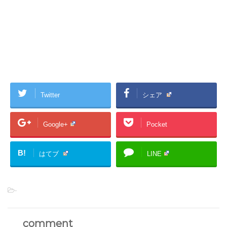
Twitter
シェア
Google+
Pocket
B!
はてブ
LINE
-
comment