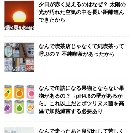
夕日が赤く見えるのはなぜ？ 太陽の
光が汚れた空気の中を長い距離進ん
できたから
なんで喫茶店じゃなくて純喫茶って
呼ぶの？ 不純喫茶があったから
なんで缶詰になる果物とならない果
物があるの？→pH4.6の壁があるか
ら。これ以上だとボツリヌス菌を高
温で加熱滅菌する必要あり
なんで走ったあと息切れして苦しく