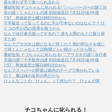
器を使わず手で食べられるから
番組告知 チコちゃんに叱られる! ▽ハンバーガーの謎▽渋
谷の謎▽じゃんけんの謎 初回放送日 7月31日(金)午後
7:57、再放送翌土曜日8時15分から
千手観音って言ってるのに手が千本ないのはなんで？ ひ
とつの手が25の世界を救うから
なんで歩行者天国ってするの？ 道を人間のもとに取り戻
すため
なんでアサガオは朝になると咲くの？ 朝の明るさを感じ
て咲くんじゃなくて10時間ぐらい暗かったから咲く
番組告知 チコちゃんに叱られる! ▽アサガオの謎▽歩行者
天国の謎▽千手観音の謎 初回放送日 7月24日(金)午後
7:57、再放送翌土曜日8時15分から
なんでスーパーの野菜は紫色のテープで巻かれている
の？ 紫は緑の反対の色だから
ひょんなことの「ひょん」って何なの？ ひょんの実
チコちゃんに叱られる！