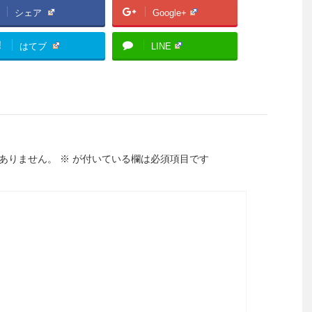
シェア
Google+
!
はてブ
LINE
ありません。
※
が付いている欄は必須項目です