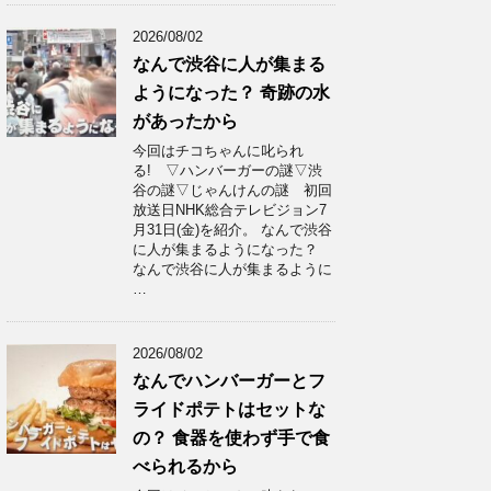
2026/08/02
なんで渋谷に人が集まる
ようになった？ 奇跡の水
があったから
今回はチコちゃんに叱られ
る! ▽ハンバーガーの謎▽渋
谷の謎▽じゃんけんの謎 初回
放送日NHK総合テレビジョン7
月31日(金)を紹介。 なんで渋谷
に人が集まるようになった？
なんで渋谷に人が集まるように
…
2026/08/02
なんでハンバーガーとフ
ライドポテトはセットな
の？ 食器を使わず手で食
べられるから