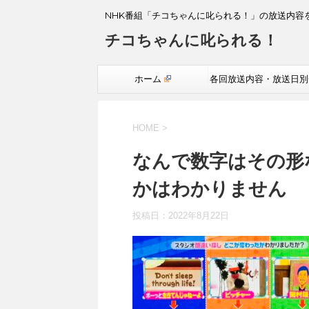
NHK番組「チコちゃんに叱られる！」の放送内容
チコちゃんに叱られる！
ホーム
各回放送内容・放送日別
覧
HOME
>
なんで数字はその形
かはわかりません
投稿日：
2022年8月22日