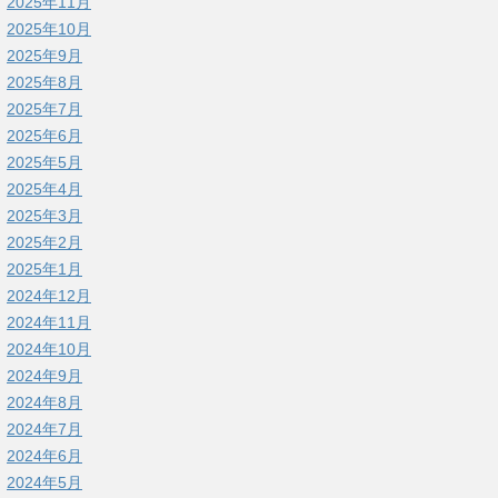
2025年11月
2025年10月
2025年9月
2025年8月
2025年7月
2025年6月
2025年5月
2025年4月
2025年3月
2025年2月
2025年1月
2024年12月
2024年11月
2024年10月
2024年9月
2024年8月
2024年7月
2024年6月
2024年5月