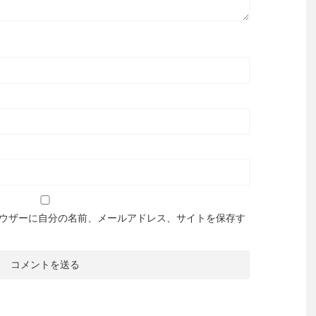
ウザーに自分の名前、メールアドレス、サイトを保存す