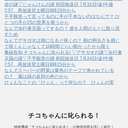
谷の謎▽じゃんけんの謎 初回放送日 7月31日(金)午後
7:57、再放送翌土曜日8時15分から
千手観音って言ってるのに手が千本ないのはなんで？ ひ
とつの手が25の世界を救うから
なんで歩行者天国ってするの？ 道を人間のもとに取り戻
すため
なんでアサガオは朝になると咲くの？ 朝の明るさを感じ
て咲くんじゃなくて10時間ぐらい暗かったから咲く
番組告知 チコちゃんに叱られる! ▽アサガオの謎▽歩行者
天国の謎▽千手観音の謎 初回放送日 7月24日(金)午後
7:57、再放送翌土曜日8時15分から
なんでスーパーの野菜は紫色のテープで巻かれている
の？ 紫は緑の反対の色だから
ひょんなことの「ひょん」って何なの？ ひょんの実
チコちゃんに叱られる！
NHK番組「チコちゃんに叱られる！」の放送内容を詳しく紹介！