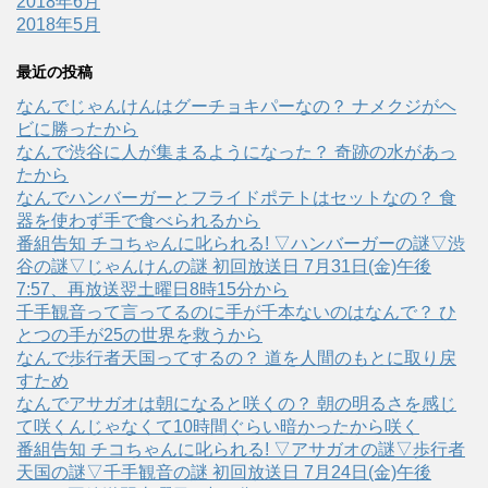
2018年6月
2018年5月
最近の投稿
なんでじゃんけんはグーチョキパーなの？ ナメクジがヘ
ビに勝ったから
なんで渋谷に人が集まるようになった？ 奇跡の水があっ
たから
なんでハンバーガーとフライドポテトはセットなの？ 食
器を使わず手で食べられるから
番組告知 チコちゃんに叱られる! ▽ハンバーガーの謎▽渋
谷の謎▽じゃんけんの謎 初回放送日 7月31日(金)午後
7:57、再放送翌土曜日8時15分から
千手観音って言ってるのに手が千本ないのはなんで？ ひ
とつの手が25の世界を救うから
なんで歩行者天国ってするの？ 道を人間のもとに取り戻
すため
なんでアサガオは朝になると咲くの？ 朝の明るさを感じ
て咲くんじゃなくて10時間ぐらい暗かったから咲く
番組告知 チコちゃんに叱られる! ▽アサガオの謎▽歩行者
天国の謎▽千手観音の謎 初回放送日 7月24日(金)午後