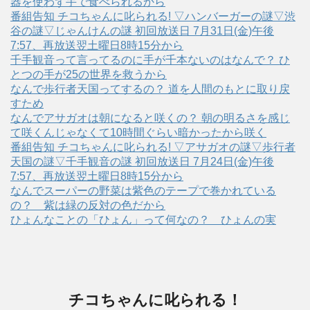
器を使わず手で食べられるから
番組告知 チコちゃんに叱られる! ▽ハンバーガーの謎▽渋
谷の謎▽じゃんけんの謎 初回放送日 7月31日(金)午後
7:57、再放送翌土曜日8時15分から
千手観音って言ってるのに手が千本ないのはなんで？ ひ
とつの手が25の世界を救うから
なんで歩行者天国ってするの？ 道を人間のもとに取り戻
すため
なんでアサガオは朝になると咲くの？ 朝の明るさを感じ
て咲くんじゃなくて10時間ぐらい暗かったから咲く
番組告知 チコちゃんに叱られる! ▽アサガオの謎▽歩行者
天国の謎▽千手観音の謎 初回放送日 7月24日(金)午後
7:57、再放送翌土曜日8時15分から
なんでスーパーの野菜は紫色のテープで巻かれている
の？ 紫は緑の反対の色だから
ひょんなことの「ひょん」って何なの？ ひょんの実
チコちゃんに叱られる！