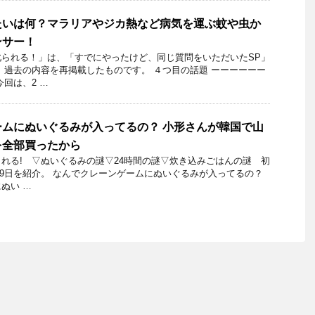
たいは何？マラリアやジカ熱など病気を運ぶ蚊や虫か
ンサー！
られる！」​は、「すでにやったけど、同じ質問をいただいたSP」
、過去の内容を再掲載したものです。 ４つ目の話題 ーーーーーー
回は、2 …
ムにぬいぐるみが入ってるの？ 小形さんが韓国で山
を全部買ったから
れる! ▽ぬいぐるみの謎▽24時間の謎▽炊き込みごはんの謎 初
月29日を紹介。 なんでクレーンゲームにぬいぐるみが入ってるの？
ぬい …