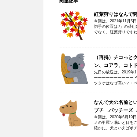
関連記事
紅葉狩りはなんで
今回は、2021年11
切手の位置は?」の番組
でなく、紅葉狩りですね
（再掲）チコっとク
ン、コアラ、コト
先日の放送は、2019年
ーーーーーーーーーー 
ツタケはなぜ高い？・ペ
なんで犬の名前と
ブチ→パッチーズ
今回は、2020年6月
メの甲羅▽眠いと目をこ
確かに、犬といえばポチ