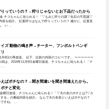
狩りっていうの？→狩りじゃないとお下品だったから
月5日金 チコちゃんに叱られる！「▽もみじ狩りの謎▽化石の不思議▽
内容を紹介。 紅葉狩りはなんで狩りっていうの？ 確かに、紅葉見
。 い …
イズ 動物の鳴き声→チーター、フンボルトペンギ
ドリ
11月8日の再放送。 以下、以前の内容のコピペです。 ーーーーーー
今回は、2019年11月8日金曜日放送、チコちゃんに叱られる！「マ
 …
いえばポチなの？→聞き間違いを聞き間違えたから。
→ポチと変化
19日金曜日放送、チコちゃんに叱られる！「▽犬の名のポチとは?▽カ
する」の番組内容を紹介。 なんで犬の名前といえばポチなの？
ですね。 …