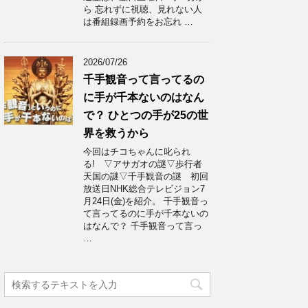
ら 忘れずに視聴、見れない人
は番組録画予約をお忘れ …
2026/07/26
千手観音って言ってるの
に手が千本ないのはなん
で？ ひとつの手が25の世
界を救うから
今回はチコちゃんに叱られ
る! ▽アサガオの謎▽歩行者
天国の謎▽千手観音の謎 初回
放送日NHK総合テレビジョン7
月24日(金)を紹介。 千手観音っ
て言ってるのに手が千本ないの
はなんで？ 千手観音って言っ
…