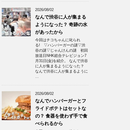
2026/08/02
なんで渋谷に人が集まる
ようになった？ 奇跡の水
があったから
今回はチコちゃんに叱られ
る! ▽ハンバーガーの謎▽渋
谷の謎▽じゃんけんの謎 初回
放送日NHK総合テレビジョン7
月31日(金)を紹介。 なんで渋谷
に人が集まるようになった？
なんで渋谷に人が集まるように
…
2026/08/02
なんでハンバーガーとフ
ライドポテトはセットな
の？ 食器を使わず手で食
べられるから