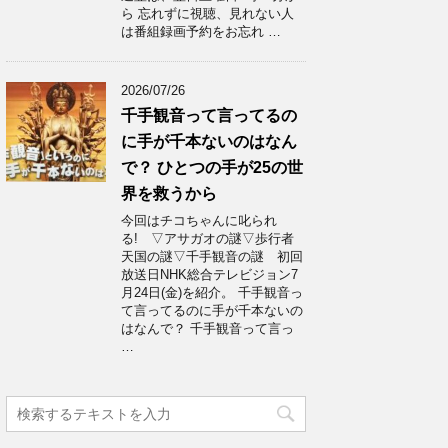
ら 忘れずに視聴、見れない人
は番組録画予約をお忘れ …
2026/07/26
千手観音って言ってるの
に手が千本ないのはなん
で？ ひとつの手が25の世
界を救うから
今回はチコちゃんに叱られ
る! ▽アサガオの謎▽歩行者
天国の謎▽千手観音の謎 初回
放送日NHK総合テレビジョン7
月24日(金)を紹介。 千手観音っ
て言ってるのに手が千本ないの
はなんで？ 千手観音って言っ
…