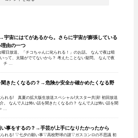
?→宇宙にはてがあるから。さらに宇宙が膨張している
い理由の一つ
5日金曜日放送、「チコちゃんに叱られる！」のお話。 なんで夜は暗
暗いって、太陽がでてないから？ 考えたことない疑問。 なんで夜
 チ …
を聞きたくなるの？→危険か安全か確かめたくなる野
られる! 真夏の拡大版生放送スペシャル!大スター共演! 初回放送
を紹介。 なんで人は怖い話を聞きたくなるの？ なんで人は怖い話を聞
 …
願い事をするの？→手芸が上手になりたかったから
られる! ▽七夕の願い事▽高校野球の謎▽ガスコンロの不思議 初