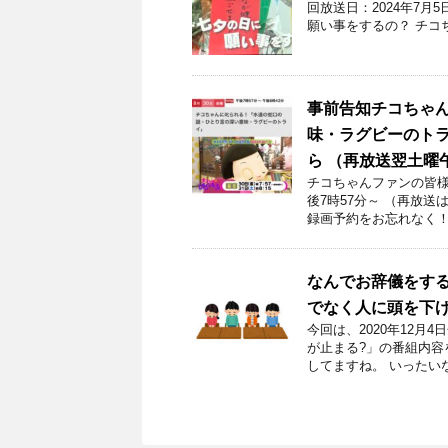
回放送日：2024年7
願い事をするの？ チコ
事前告知チコちゃ
味・ラグビーのトライ
ら （再放送翌土曜
チコちゃんファンの皆様！
後7時57分～ （再放送
録画予約をお忘れなく！
なんでお辞儀をす
でなく人に頭を下
今回は、2020年12
が止まる?」の番組内容
してますね。 いったい