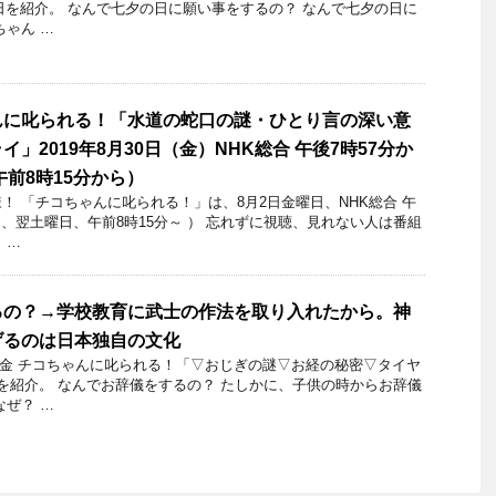
月5日を紹介。 なんで七夕の日に願い事をするの？ なんで七夕の日に
ちゃん …
んに叱られる！「水道の蛇口の謎・ひとり言の深い意
」2019年8月30日（金）NHK総合 午後7時57分か
午前8時15分から）
 「チコちゃんに叱られる！」​は、8月2日金曜日、NHK総合 午
は、翌土曜日、午前8時15分～ ） 忘れずに視聴、見れない人は番組
 …
るの？→学校教育に武士の作法を取り入れたから。神
げるのは日本独自の文化
月4日金 チコちゃんに叱られる！「▽おじぎの謎▽お経の秘密▽タイヤ
を紹介。 なんでお辞儀をするの？ たしかに、子供の時からお辞儀
なぜ？ …