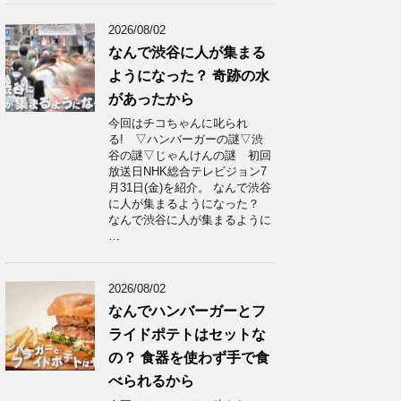
2026/08/02
なんで渋谷に人が集まる
ようになった？ 奇跡の水
があったから
今回はチコちゃんに叱られ
る! ▽ハンバーガーの謎▽渋
谷の謎▽じゃんけんの謎 初回
放送日NHK総合テレビジョン7
月31日(金)を紹介。 なんで渋谷
に人が集まるようになった？
なんで渋谷に人が集まるように
…
2026/08/02
なんでハンバーガーとフ
ライドポテトはセットな
の？ 食器を使わず手で食
べられるから