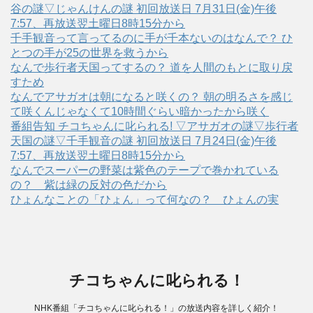
谷の謎▽じゃんけんの謎 初回放送日 7月31日(金)午後
7:57、再放送翌土曜日8時15分から
千手観音って言ってるのに手が千本ないのはなんで？ ひ
とつの手が25の世界を救うから
なんで歩行者天国ってするの？ 道を人間のもとに取り戻
すため
なんでアサガオは朝になると咲くの？ 朝の明るさを感じ
て咲くんじゃなくて10時間ぐらい暗かったから咲く
番組告知 チコちゃんに叱られる! ▽アサガオの謎▽歩行者
天国の謎▽千手観音の謎 初回放送日 7月24日(金)午後
7:57、再放送翌土曜日8時15分から
なんでスーパーの野菜は紫色のテープで巻かれている
の？ 紫は緑の反対の色だから
ひょんなことの「ひょん」って何なの？ ひょんの実
チコちゃんに叱られる！
NHK番組「チコちゃんに叱られる！」の放送内容を詳しく紹介！