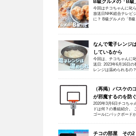
B級グルメの「B級
今回はチコちゃんに叱ら
放送日NHK総合テレビジ
に？ B級グルメの「B級
なんで電子レンジ
しているから
今回は、チコちゃんに叱
送日: 2023年6月1
レンジは温められるの？
（再掲）バスケの
が邪魔するのを防
2020年3月6日チコ
ドは何？の番組紹介。 こ
ゴールにバックボードが
チコの部屋 その2