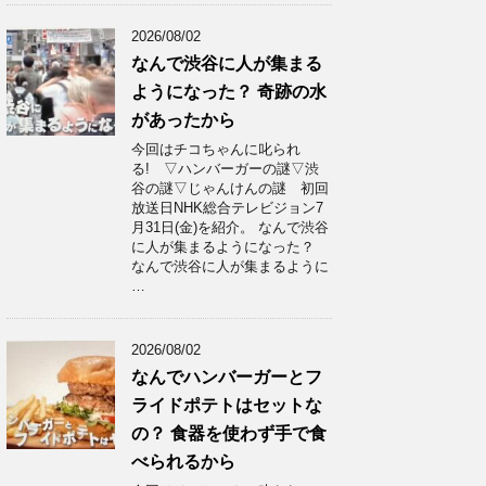
2026/08/02
なんで渋谷に人が集まる
ようになった？ 奇跡の水
があったから
今回はチコちゃんに叱られ
る! ▽ハンバーガーの謎▽渋
谷の謎▽じゃんけんの謎 初回
放送日NHK総合テレビジョン7
月31日(金)を紹介。 なんで渋谷
に人が集まるようになった？
なんで渋谷に人が集まるように
…
2026/08/02
なんでハンバーガーとフ
ライドポテトはセットな
の？ 食器を使わず手で食
べられるから