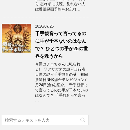
ら 忘れずに視聴、見れない人
は番組録画予約をお忘れ …
2026/07/26
千手観音って言ってるの
に手が千本ないのはなん
で？ ひとつの手が25の世
界を救うから
今回はチコちゃんに叱られ
る! ▽アサガオの謎▽歩行者
天国の謎▽千手観音の謎 初回
放送日NHK総合テレビジョン7
月24日(金)を紹介。 千手観音っ
て言ってるのに手が千本ないの
はなんで？ 千手観音って言っ
…