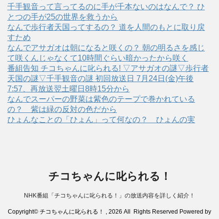
千手観音って言ってるのに手が千本ないのはなんで？ ひ
とつの手が25の世界を救うから
なんで歩行者天国ってするの？ 道を人間のもとに取り戻
すため
なんでアサガオは朝になると咲くの？ 朝の明るさを感じ
て咲くんじゃなくて10時間ぐらい暗かったから咲く
番組告知 チコちゃんに叱られる! ▽アサガオの謎▽歩行者
天国の謎▽千手観音の謎 初回放送日 7月24日(金)午後
7:57、再放送翌土曜日8時15分から
なんでスーパーの野菜は紫色のテープで巻かれている
の？ 紫は緑の反対の色だから
ひょんなことの「ひょん」って何なの？ ひょんの実
チコちゃんに叱られる！
NHK番組「チコちゃんに叱られる！」の放送内容を詳しく紹介！
Copyright© チコちゃんに叱られる！ , 2026 All Rights Reserved Powered by