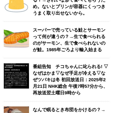
る？→きれいな形で食べてもらうた
め。ないとプリンが容器にくっつき
うまく取り出せないから。
スーパーで売っている鮭とサーモン
って何が違うの？→生で食べられる
のがサーモン、生で食べられないの
が鮭。1985年ごろより輸入始まる
番組告知 チコちゃんに叱られる! ▽
なぜはかま▽なぜ手足が冷える▽な
ぜツバキは冬 初回放送日：2025年2
月21日 NHK総合 午後7時57分から、
再放送翌土曜日9時から
なんで眠るとき布団をかけるの？→