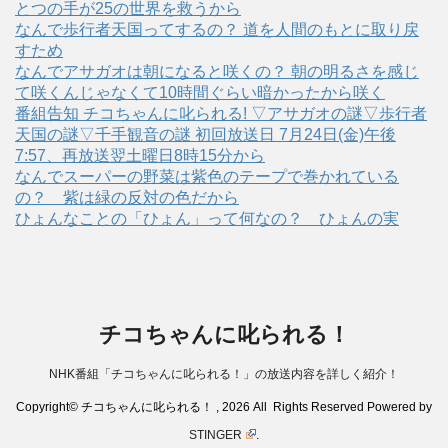
とつの手が25の世界を救うから
なんで歩行者天国ってするの？ 道を人間のもとに取り戻
すため
なんでアサガオは朝になると咲くの？ 朝の明るさを感じ
て咲くんじゃなくて10時間ぐらい暗かったから咲く
番組告知 チコちゃんに叱られる! ▽アサガオの謎▽歩行者
天国の謎▽千手観音の謎 初回放送日 7月24日(金)午後
7:57、再放送翌土曜日8時15分から
なんでスーパーの野菜は紫色のテープで巻かれている
の？ 紫は緑の反対の色だから
ひょんなことの「ひょん」って何なの？ ひょんの実
チコちゃんに叱られる！
NHK番組「チコちゃんに叱られる！」の放送内容を詳しく紹介！
Copyright© チコちゃんに叱られる！ , 2026 All Rights Reserved Powered by
STINGER
.